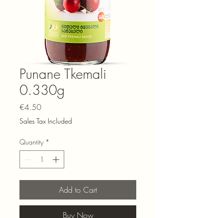
Punane Tkemali
0.330g
Price
€4.50
Sales Tax Included
Quantity
*
Add to Cart
Buy Now