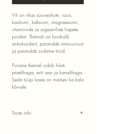
Vili on rikas süsivesikute, raua,
kaaliumi, kaltsiumi, magneesiumi,
vitamiinide ja orgaaniliste hapete
poolest. Tkemali on looduslik
antioksüdant, parandab immuunsust
ja parandab südame tööd.
Punane tkemali sobib hästi
praelihaga, eriti sea- ja kanalihaga.
Seda tüüpi kaste on maitsev ka kala
kõrvale.
Toote info
Vürtsikus: *
Koostis:
roheline tkemali (92%), suhkur,