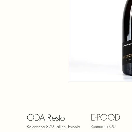
ODA Resto
E-POOD
Renmarnik OÜ
Kalaranna 8/9 Tallinn, Estonia