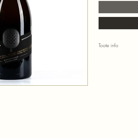
Toote info
Valge kuiv vein
Viinamari:
Tsitska-Tsol
Maitse:
kollane õun, r
Toidusoovitus:
kalaro
Tootja:
Pavillion Wine
Kakheti, Gruusia
0.75 L Alc 12.7%