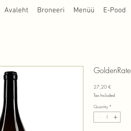
Avaleht
Broneeri
Menüü
E-Pood
GoldenRate
Price
27,20 €
Tax Included
Quantity
*