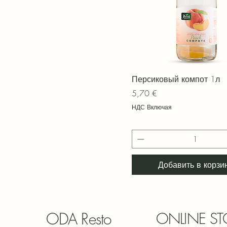
Быстрый просмотр
Персиковый компот 1л
Цена
5,70 €
НДС Включая
Добавить в корзи
ODA Resto
ONLINE ST