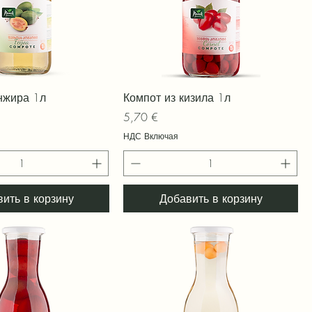
трый просмотр
Быстрый просмотр
нжира 1л
Компот из кизила 1л
Цена
5,70 €
НДС Включая
ить в корзину
Добавить в корзину