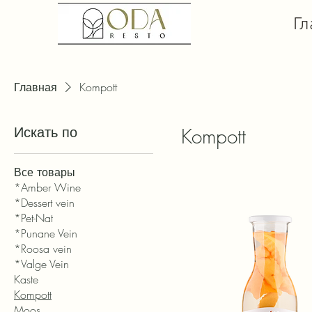
Гл
Главная
Kompott
Искать по
Kompott
Все товары
*Amber Wine
*Dessert vein
*Pet-Nat
*Punane Vein
*Roosa vein
*Valge Vein
Kaste
Kompott
Moos