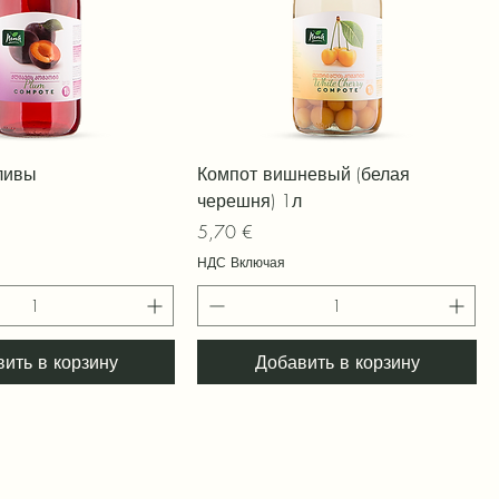
трый просмотр
Быстрый просмотр
ливы
Компот вишневый (белая
черешня) 1л
Цена
5,70 €
НДС Включая
ить в корзину
Добавить в корзину