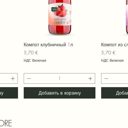
Быстрый просмотр
Быс
Компот клубничный 1л
Компот из с
Цена
Цена
5,70 €
5,70 €
НДС Включая
НДС Включая
ну
Добавить в корзину
Добав
ORE