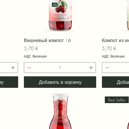
Быстрый просмотр
Быс
Вишневый компот 1л
Компот из и
Цена
Цена
5,70 €
5,70 €
НДС Включая
НДС Включая
ну
Добавить в корзину
Добав
Best Seller