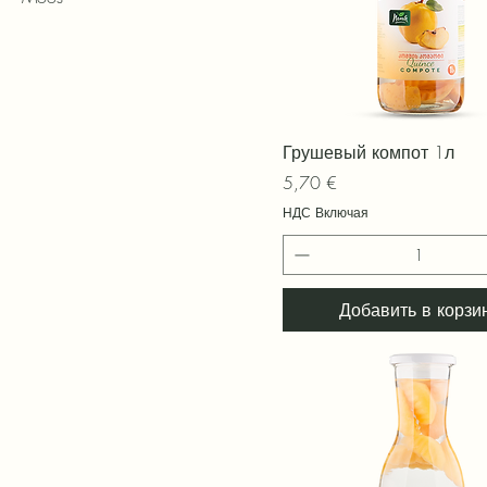
Быстрый просмотр
Грушевый компот 1л
Цена
5,70 €
НДС Включая
Добавить в корзи