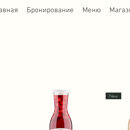
авная
Бронирование
Меню
Магаз
New