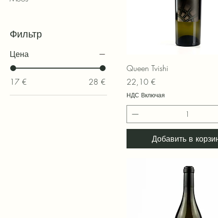
Фильтр
Цена
Быстрый просмотр
Queen Tvishi
Цена
17 €
28 €
22,10 €
НДС Включая
Добавить в корзи