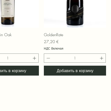
трый просмотр
Быстрый просмотр
 in Oak
GoldenRate
Цена
27,20 €
НДС Включая
ить в корзину
Добавить в корзину